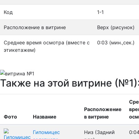
Код
1-1
Расположение в витрине
Верх (рисунок)
Среднее время осмотра (вместе с
0:03 (мин.,сек.)
этикетажем)
Также на этой витрине (№1)
Сре
Расположение
вре
Фото
Название
в витрине
осм
Гипомицес
Низ (Задний
0:0