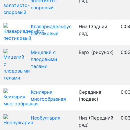
золотисто-
ряд)
споровый
Клавариадельфус
Низ (Задний
0:0
пестиковый
ряд)
Мицелий с
Верх (рисунок)
0:0
плодовыми
телами
Ксилярия
Середина
0:0
многообразная
(подвес)
Необулгария
Низ (Передний
0:0
ряд)