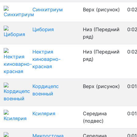
Синхитриум
Верх (рисунок)
0:0
Цибория
Низ (Передний
0:0
ряд)
Нектрия
Низ (Передний
0:0
киноварно-
ряд)
красная
Кордицепс
Верх (рисунок)
0:01
военный
Ксилярия
Середина
0:01
(подвес)
Микростома
Середина
0:01